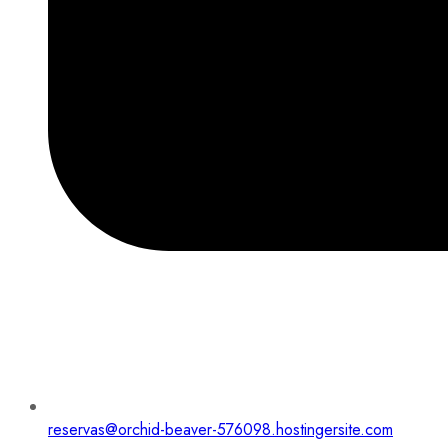
reservas@orchid-beaver-576098.hostingersite.com